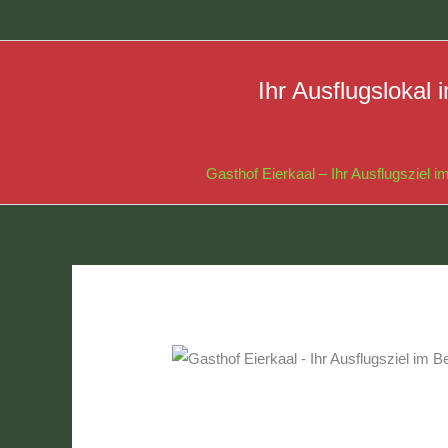
Zum
Inhalt
springen
Ihr Ausflugsloka
Gasthof Eierkaal – Ihr Ausflugsziel 