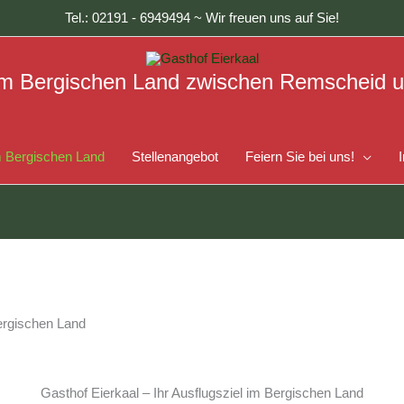
Tel.:
02191 - 6949494
~ Wir freuen uns auf Sie!
l im Bergischen Land zwischen Remscheid
im Bergischen Land
Stellenangebot
Feiern Sie bei uns!
Gasthof Eierkaal – Ihr Ausflugsziel im Bergischen Land